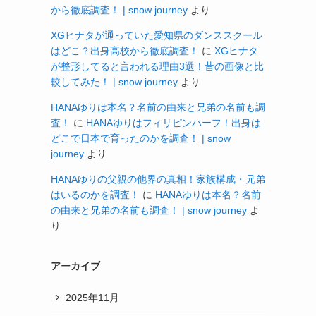
から徹底調査！ | snow journey
より
XGヒナタが通っていた愛知県のダンススクール
はどこ？出身高校から徹底調査！
に
XGヒナタ
が整形してると言われる理由3選！昔の画像と比
較してみた！ | snow journey
より
HANAゆりは本名？名前の由来と兄弟の名前も調
査！
に
HANAゆりはフィリピンハーフ！出身は
どこで日本で育ったのかを調査！ | snow
journey
より
HANAゆりの父親の他界の真相！家族構成・兄弟
はいるのかを調査！
に
HANAゆりは本名？名前
の由来と兄弟の名前も調査！ | snow journey
よ
り
アーカイブ
2025年11月