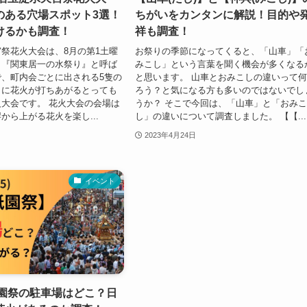
のある穴場スポット3選！
ちがいをカンタンに解説！目的や
けるかも調査！
祥も調査！
祭花火大会は、8月の第1土曜
お祭りの季節になってくると、「山車」「
、『関東居一の水祭り』と呼ば
みこし」という言葉を聞く機会が多くなる
、町内会ごとに出される5隻の
と思います。 山車とおみこしの違いって
クに花火が打ちあがるとっても
ろう？と気になる方も多いのではないでし
大会です。 花火大会の会場は
うか？ そこで今回は、「山車」と「おみ
から上がる花火を楽し...
し」の違いについて調査しました。 【【...
2023年4月24日
イベント
祇園祭の駐車場はどこ？日