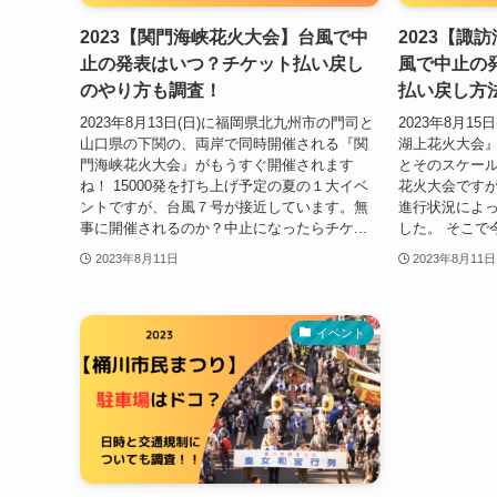
2023【関門海峡花火大会】台風で中
2023【諏
止の発表はいつ？チケット払い戻し
風で中止の
のやり方も調査！
払い戻し方
2023年8月13日(日)に福岡県北九州市の門司と
2023年8月1
山口県の下関の、両岸で同時開催される『関
湖上花火大会』
門海峡花火大会』がもうすぐ開催されます
とそのスケー
ね！ 15000発を打ち上げ予定の夏の１大イベ
花火大会ですが
ントですが、台風７号が接近しています。無
進行状況によ
事に開催されるのか？中止になったらチケ...
した。 そこで
2023年8月11日
2023年8月11日
イベント