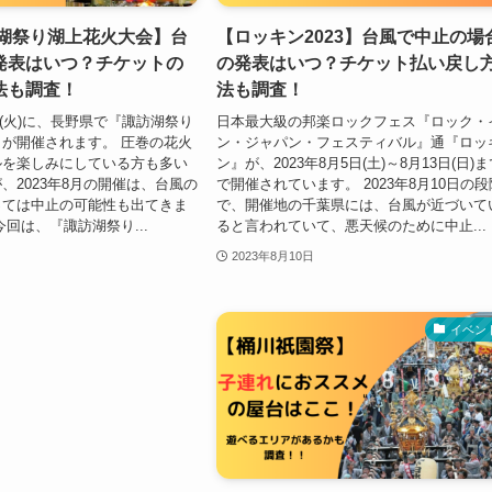
訪湖祭り湖上花火大会】台
【ロッキン2023】台風で中止の場
発表はいつ？チケットの
の発表はいつ？チケット払い戻し
法も調査！
法も調査！
5日(火)に、長野県で『諏訪湖祭り
日本最大級の邦楽ロックフェス『ロック・
が開催されます。 圧巻の花火
ン・ジャパン・フェスティバル』通『ロッ
ルを楽しみにしている方も多い
ン』が、2023年8月5日(土)～8月13日(日)
、2023年8月の開催は、台風の
で開催されています。 2023年8月10日の段
っては中止の可能性も出てきま
で、開催地の千葉県には、台風が近づいて
今回は、『諏訪湖祭り...
ると言われていて、悪天候のために中止...
2023年8月10日
イベン