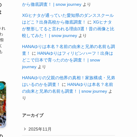
から徹底調査！ | snow journey
より
の
は
XGヒナタが通っていた愛知県のダンススクール
はどこ？出身高校から徹底調査！
に
XGヒナタ
され
が整形してると言われる理由3選！昔の画像と比
わ
較してみた！ | snow journey
より
お祭
く
HANAゆりは本名？名前の由来と兄弟の名前も調
も
査！
に
HANAゆりはフィリピンハーフ！出身は
どこで日本で育ったのかを調査！ | snow
journey
より
HANAゆりの父親の他界の真相！家族構成・兄弟
はいるのかを調査！
に
HANAゆりは本名？名前
ト
の由来と兄弟の名前も調査！ | snow journey
よ
り
アーカイブ
2025年11月
の