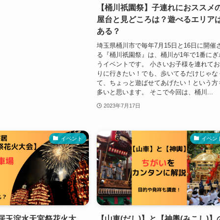
【桶川祇園祭】子連れにおススメ
屋台と見どころは？遊べるエリア
ある？
埼玉県桶川市で毎年7月15日と16日に開催
る『桶川祇園祭』は、桶川が1年で1番にぎ
うイベントです。 小さいお子様を連れて
りに行きたい！でも、歩いてるだけじゃな
て、ちょっと遊ばせてあげたい！という方
多いと思います。 そこで今回は、桶川...
2023年7月17日
イベント
イベン
寄居玉淀水天宮祭花火大
【山車(だし)】と【神輿(みこし)】