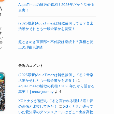
AquaTimesの解散の真相！2025年だから話せる
合
真実！
方
(2025最新)AquaTimezは解散後何してる？音楽
イ
活動かそれとも一般企業かを調査！
キ
まで
超ときめき宣伝部の不仲説は継続中？真相と炎
階
上の理由も調査！
い
最近のコメント
(2025最新)AquaTimezは解散後何してる？音楽
ト
活動かそれとも一般企業かを調査！
に
AquaTimesの解散の真相！2025年だから話せる
真実！ | snow journey
より
XGヒナタが整形してると言われる理由3選！昔
の画像と比較してみた！
に
XGヒナタが通って
いた愛知県のダンススクールはどこ？出身高校