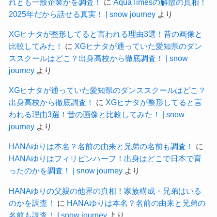
れとも一般企業かを調査！
に
AquaTimesの解散の真相！
2025年だから話せる真実！ | snow journey
より
XGヒナタが整形してると言われる理由3選！昔の画像と
比較してみた！
に
XGヒナタが通っていた愛知県のダン
ススクールはどこ？出身高校から徹底調査！ | snow
journey
より
XGヒナタが通っていた愛知県のダンススクールはどこ？
出身高校から徹底調査！
に
XGヒナタが整形してると言
われる理由3選！昔の画像と比較してみた！ | snow
journey
より
HANAゆりは本名？名前の由来と兄弟の名前も調査！
に
HANAゆりはフィリピンハーフ！出身はどこで日本で育
ったのかを調査！ | snow journey
より
HANAゆりの父親の他界の真相！家族構成・兄弟はいる
のかを調査！
に
HANAゆりは本名？名前の由来と兄弟の
名前も調査！ | snow journey
より