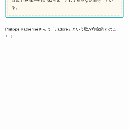
監督/作家/歌手/作詞家/画家 として多彩な活動をしてい
る。
Philippe Katherineさんは「J’adore」という歌が印象的とのこ
と！