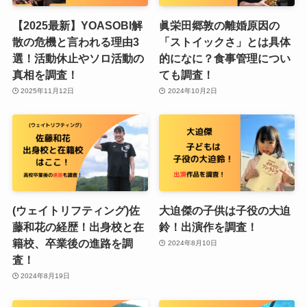
【2025最新】YOASOBI解
眞栄田郷敦の離婚原因の
散の危機と言われる理由3
「ストイックさ」とは具体
選！活動休止やソロ活動の
的になに？食事管理につい
真相を調査！
ても調査！
2025年11月12日
2024年10月2日
(ウェイトリフティング)佐
大迫傑の子供は子役の大迫
藤和花の経歴！出身校と在
鈴！出演作を調査！
籍校、卒業後の進路を調
2024年8月10日
査！
2024年8月19日