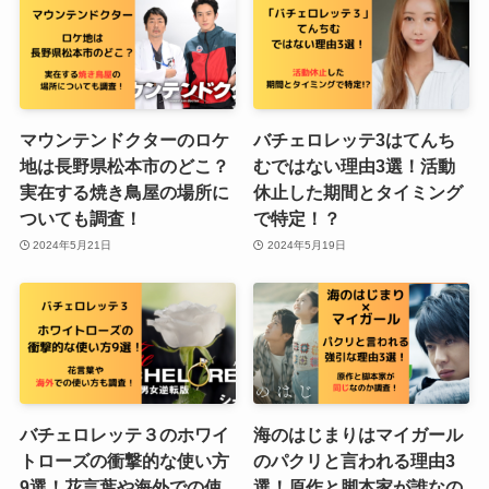
マウンテンドクターのロケ
バチェロレッテ3はてんち
地は長野県松本市のどこ？
むではない理由3選！活動
実在する焼き鳥屋の場所に
休止した期間とタイミング
ついても調査！
で特定！？
2024年5月21日
2024年5月19日
バチェロレッテ３のホワイ
海のはじまりはマイガール
トローズの衝撃的な使い方
のパクリと言われる理由3
9選！花言葉や海外での使
選！原作と脚本家が誰なの