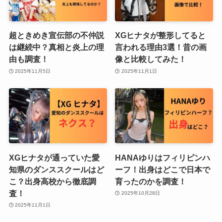
超ときめき宣伝部の不仲説
XGヒナタが整形してると
は継続中？真相と炎上の理
言われる理由3選！昔の画
由も調査！
像と比較してみた！
2025年11月5日
2025年11月1日
XGヒナタが通っていた愛
HANAゆりはフィリピンハ
知県のダンススクールはど
ーフ！出身はどこで日本で
こ？出身高校から徹底調
育ったのかを調査！
査！
2025年10月28日
2025年11月1日