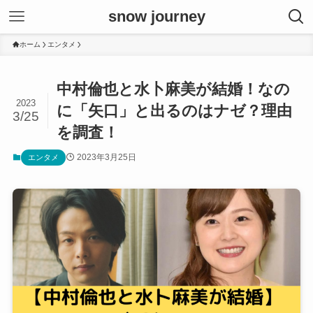
snow journey
ホーム
エンタメ
中村倫也と水卜麻美が結婚！なの
2023
に「矢口」と出るのはナゼ？理由
3/25
を調査！
2023年3月25日
エンタメ