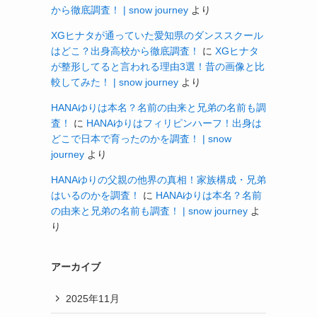
から徹底調査！ | snow journey
より
XGヒナタが通っていた愛知県のダンススクール
はどこ？出身高校から徹底調査！
に
XGヒナタ
が整形してると言われる理由3選！昔の画像と比
較してみた！ | snow journey
より
HANAゆりは本名？名前の由来と兄弟の名前も調
査！
に
HANAゆりはフィリピンハーフ！出身は
どこで日本で育ったのかを調査！ | snow
journey
より
HANAゆりの父親の他界の真相！家族構成・兄弟
はいるのかを調査！
に
HANAゆりは本名？名前
の由来と兄弟の名前も調査！ | snow journey
よ
り
アーカイブ
2025年11月