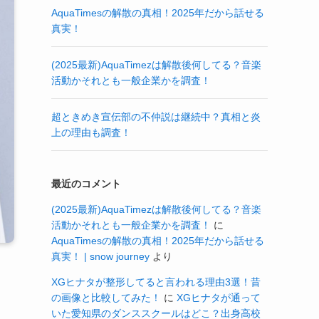
AquaTimesの解散の真相！2025年だから話せる
真実！
(2025最新)AquaTimezは解散後何してる？音楽
活動かそれとも一般企業かを調査！
超ときめき宣伝部の不仲説は継続中？真相と炎
上の理由も調査！
最近のコメント
(2025最新)AquaTimezは解散後何してる？音楽
活動かそれとも一般企業かを調査！
に
AquaTimesの解散の真相！2025年だから話せる
真実！ | snow journey
より
XGヒナタが整形してると言われる理由3選！昔
の画像と比較してみた！
に
XGヒナタが通って
いた愛知県のダンススクールはどこ？出身高校