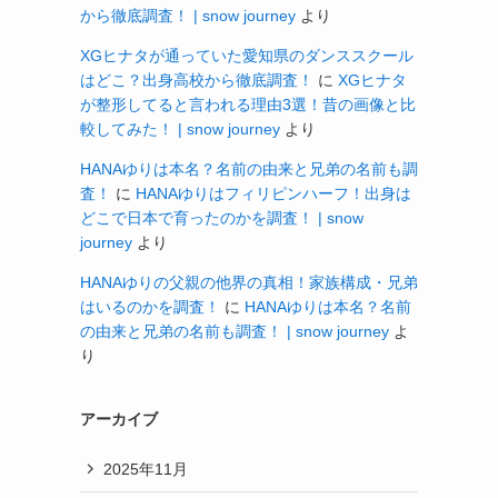
から徹底調査！ | snow journey
より
XGヒナタが通っていた愛知県のダンススクール
はどこ？出身高校から徹底調査！
に
XGヒナタ
が整形してると言われる理由3選！昔の画像と比
較してみた！ | snow journey
より
HANAゆりは本名？名前の由来と兄弟の名前も調
査！
に
HANAゆりはフィリピンハーフ！出身は
どこで日本で育ったのかを調査！ | snow
journey
より
HANAゆりの父親の他界の真相！家族構成・兄弟
はいるのかを調査！
に
HANAゆりは本名？名前
の由来と兄弟の名前も調査！ | snow journey
よ
り
アーカイブ
2025年11月