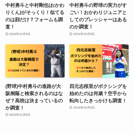
中村勇斗と中村剛也(おかわ
中村勇斗の野球の実力がす
りくん)がそっくり！似てる
ごい！おかわりジュニアと
のは顔だけ？フォームも調
してのプレッシャーはある
査！
のか調査！
2024年10月9日
2024年10月9日
(野球)中村勇斗の進路が大
四元志桜里がボクシングを
阪桐蔭と検索されるのはな
始めたのは何歳？空手から
ぜ？高校は決まっているの
転向したきっかけも調査！
か調査！
2024年10月5日
2024年10月8日