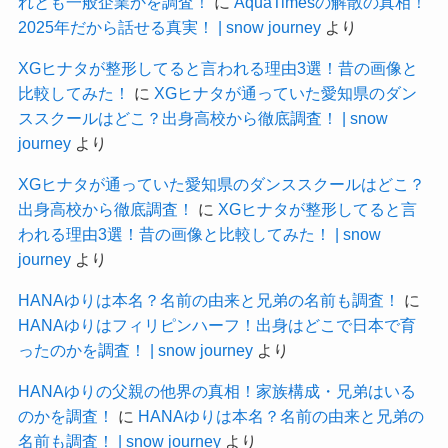
れとも一般企業かを調査！
に
AquaTimesの解散の真相！
2025年だから話せる真実！ | snow journey
より
XGヒナタが整形してると言われる理由3選！昔の画像と
比較してみた！
に
XGヒナタが通っていた愛知県のダン
ススクールはどこ？出身高校から徹底調査！ | snow
journey
より
XGヒナタが通っていた愛知県のダンススクールはどこ？
出身高校から徹底調査！
に
XGヒナタが整形してると言
われる理由3選！昔の画像と比較してみた！ | snow
journey
より
HANAゆりは本名？名前の由来と兄弟の名前も調査！
に
HANAゆりはフィリピンハーフ！出身はどこで日本で育
ったのかを調査！ | snow journey
より
HANAゆりの父親の他界の真相！家族構成・兄弟はいる
のかを調査！
に
HANAゆりは本名？名前の由来と兄弟の
名前も調査！ | snow journey
より