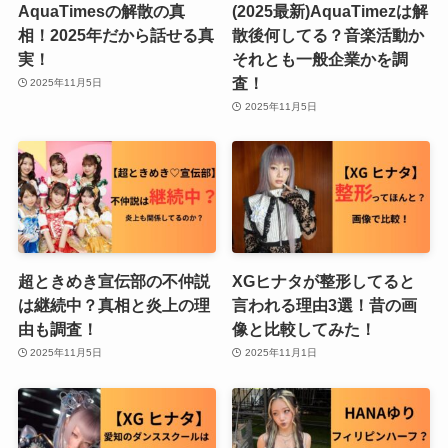
AquaTimesの解散の真
(2025最新)AquaTimezは解
相！2025年だから話せる真
散後何してる？音楽活動か
実！
それとも一般企業かを調
査！
2025年11月5日
2025年11月5日
超ときめき宣伝部の不仲説
XGヒナタが整形してると
は継続中？真相と炎上の理
言われる理由3選！昔の画
由も調査！
像と比較してみた！
2025年11月5日
2025年11月1日