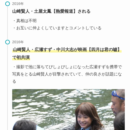
2016年
山崎賢人・土屋太鳳【熱愛報道】される
・真相は不明
・お互いに仲よくしていますとコメントしている
2016年
山崎賢人・広瀬すず・中川大志が映画【四月は君の嘘】
で初共演
・撮影で池に落ちてびしょびしょになった広瀬すずを携帯で
写真をとる山崎賢人が目撃されていて、仲の良さが話題にな
る