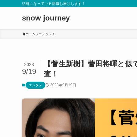
話題になっている情報お届けします！
snow journey
ホーム
エンタメ
【菅生新樹】菅田将暉と似
2023
9/19
査！
2023年9月19日
エンタメ