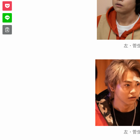
左・菅
左・菅