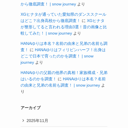
から徹底調査！ | snow journey
より
XGヒナタが通っていた愛知県のダンススクール
はどこ？出身高校から徹底調査！
に
XGヒナタ
が整形してると言われる理由3選！昔の画像と比
較してみた！ | snow journey
より
HANAゆりは本名？名前の由来と兄弟の名前も調
査！
に
HANAゆりはフィリピンハーフ！出身は
どこで日本で育ったのかを調査！ | snow
journey
より
HANAゆりの父親の他界の真相！家族構成・兄弟
はいるのかを調査！
に
HANAゆりは本名？名前
の由来と兄弟の名前も調査！ | snow journey
よ
り
アーカイブ
2025年11月