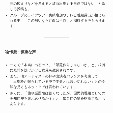
曲の広まりなどを考えると紅白出場も不自然ではない」と論
じる投稿も。
グループのライブツアー実績増加やテレビ番組露出が報じら
れる中、「この勢いなら紅白は当然」と期待する声もありま
す。
🤔 懐疑・慎重な声
一方で「本当に出るの？」「話題作りじゃないか」と、根拠
に疑問を投げかける意見も散見されます。
また、他アーティストの枠や出演者バランスを考慮して、
「出場枠が限られている中で本命とは言い切れない」との冷
静な見方もネット上では言われています。
さらに、「曲や話題性は強くなったが、国民的番組としての
認知度差を跳ね返せるか？」と、知名度の壁を指摘する声も
あります。