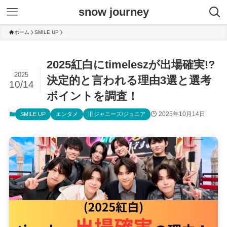
snow journey
ホーム
SMILE UP
2025紅白にtimeleszが出場確実!?
2025
決定的と言われる理由3選と選考
10/14
ポイントを調査！
2025年10月14日
SMILE UP
エンタメ
旧ジャニーズ/ジュニア