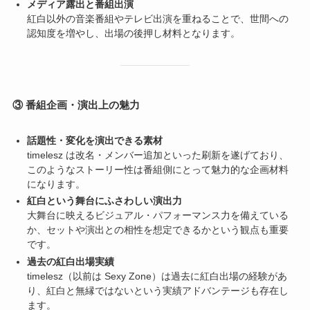
メディア露出と番組出演
紅白以外の音楽番組やテレビ出演を重ねることで、世間への
認知度を増やし、出場の後押し材料となります。
③ 番組企画・演出上の魅力
話題性・変化を演出できる素材
timelesz は改名・メンバー追加といった刷新を遂げており、
このようなストーリー性は番組側にとって魅力的な企画材料
になります。
紅白という舞台にふさわしい演出力
大舞台に映えるビジュアル・パフォーマンス力を備えている
か、セットや演出との相性を想定できるかという観点も重要
です。
過去の紅白出場実績
timelesz（以前は Sexy Zone）は過去に紅白出場の経験があ
り、紅白と無縁ではないという実績アドバンテージも存在し
ます。