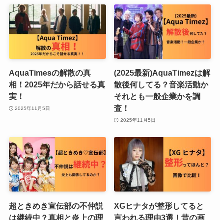
AquaTimesの解散の真
(2025最新)AquaTimezは解
相！2025年だから話せる真
散後何してる？音楽活動か
実！
それとも一般企業かを調
査！
2025年11月5日
2025年11月5日
超ときめき宣伝部の不仲説
XGヒナタが整形してると
は継続中？真相と炎上の理
言われる理由3選！昔の画