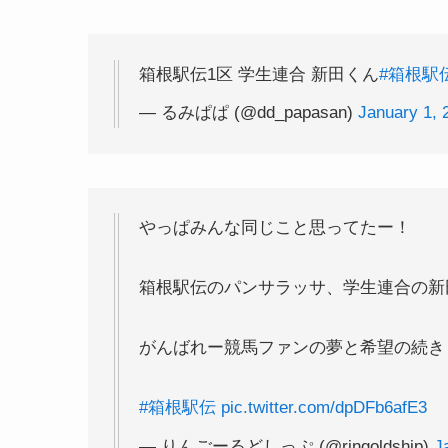
箱根駅伝1区 学生連合 新田くん
#箱根駅
— るみぱぱ (@dd_papasan)
January 1, 
やっぱみんな同じこと思ってたー！
箱根駅伝のパンサラッサ、学生連合の新
がんばれー競馬ファンの夢と希望の続き
#箱根駅伝
pic.twitter.com/dpDFb6afE3
— りんごーるどしっぷ (@ringoldship)
J