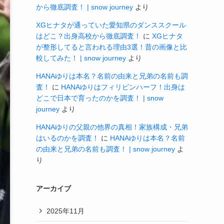
から徹底調査！ | snow journey
より
XGヒナタが通っていた愛知県のダンススクール
はどこ？出身高校から徹底調査！
に
XGヒナタ
が整形してると言われる理由3選！昔の画像と比
較してみた！ | snow journey
より
HANAゆりは本名？名前の由来と兄弟の名前も調
査！
に
HANAゆりはフィリピンハーフ！出身は
どこで日本で育ったのかを調査！ | snow
journey
より
HANAゆりの父親の他界の真相！家族構成・兄弟
はいるのかを調査！
に
HANAゆりは本名？名前
の由来と兄弟の名前も調査！ | snow journey
よ
り
アーカイブ
2025年11月